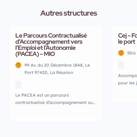
Autres structures
Le Parcours Contractualisé
Cej – F
d’Accompagnement vers
le port
l’Emploi et l’Autonomie
(PACEA) – MIO
5bis
99 Av. du 20 Décembre 1848, Le
Port 97420, La Réunion
Accompa
pour les 
de 25 an
Le PACEA est un parcours
Jeune (C
contractualisé d’accompagnement sur
destiné a
mesure vous permettant d’accéder à
ont des d
l’autonomie et à l’emploi. Le PACEA
active. 4
s’adresse à tous les jeunes âgés de 16
trouvés u
à 25 ans : confrontés à un risque
formation