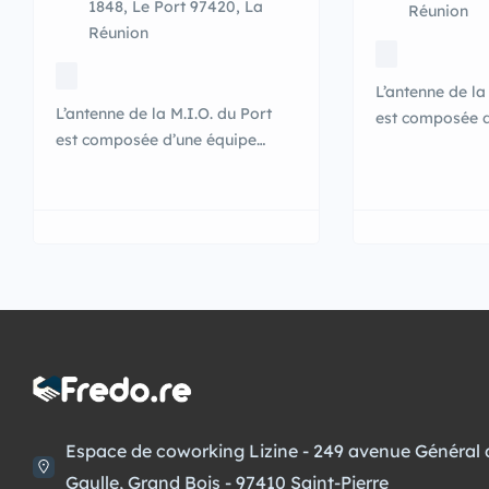
1848, Le Port 97420, La
Réunion
Réunion
L’antenne de la
L’antenne de la M.I.O. du Port
est composée d
est composée d’une équipe
pluridisciplina
pluridisciplinaire au service des
jeunes de 16 à 
jeunes de 16 à 26 ans (Jusqu’à
30 ans pour le
30 ans pour les personnes en
situation de ha
situation de handicap) afin de
les accueillir, l
les accueillir, les informer, les
orienter et le
orienter et les accompagner à
travers différe
travers différentes actions et
outils mis à leu
outils mis à leurs dispositions
gratuitement (d
gratuitement (dispositifs
d’accompagnem
d’accompagnement, espaces […]
Espace de coworking Lizine - 249 avenue Général 
Gaulle, Grand Bois - 97410 Saint-Pierre