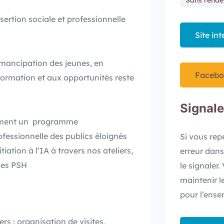
Sans rende
sertion sociale et professionnelle
Site int
’émancipation des jeunes, en
Facebo
information et aux opportunités reste
Signaler
lement un programme
ofessionnelle des publics éloignés
Si vous re
tiation à l’IA à travers nos ateliers,
erreur dans
des PSH
le signaler
maintenir l
pour l’ense
rs : organisation de visites,