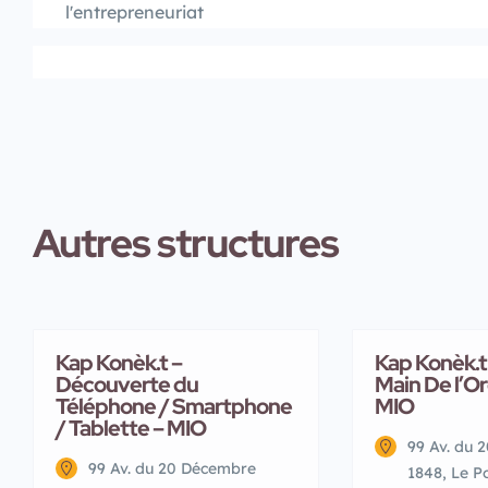
l'entrepreneuriat
Autres structures
Kap Konèk.t –
Kap Konèk.t 
Découverte du
Main De l’Or
Téléphone / Smartphone
MIO
/ Tablette – MIO
99 Av. du 
99 Av. du 20 Décembre
1848, Le P