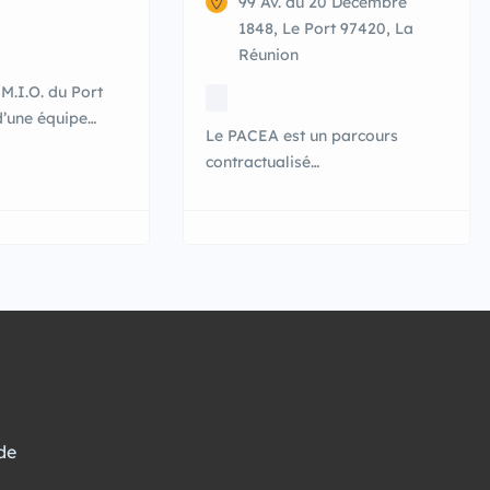
99 Av. du 20 Décembre
1848, Le Port 97420, La
Réunion
 M.I.O. du Port
’une équipe
Le PACEA est un parcours
ire au service des
contractualisé
26 ans (Jusqu’à
d’accompagnement sur mesure
s personnes en
vous permettant d’accéder à
ndicap) afin de
l’autonomie et à l’emploi. Le
es informer, les
PACEA s’adresse à tous
s accompagner à
les jeunes âgés de 16 à 25 ans :
ntes actions et
confrontés à un risque
rs dispositions
d’exclusion professionnelle ou
ispositifs
sociale ; qui souhaite bénéficier
ent, espaces […]
d’un accompagnement adapté.
de