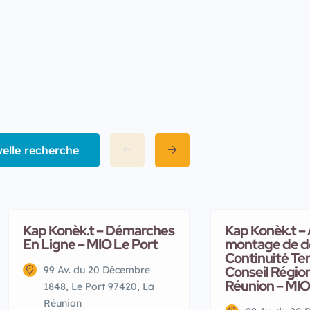
elle recherche
Kap Konèk.t – Démarches
Kap Konèk.t – 
En Ligne – MIO Le Port
montage de do
Continuité Ter
Conseil Région
99 Av. du 20 Décembre
Réunion – MIO
1848, Le Port 97420, La
Réunion