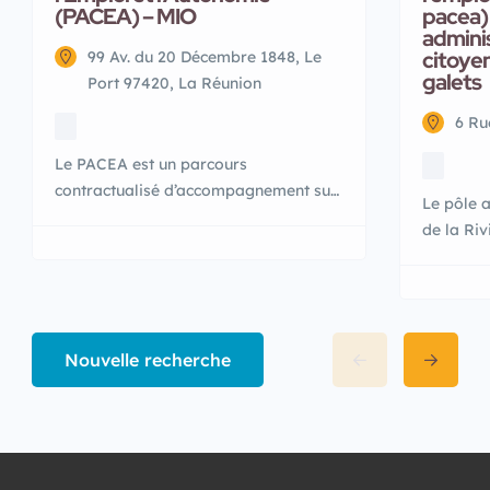
(PACEA) – MIO
pacea) 
adminis
citoyen
99 Av. du 20 Décembre 1848, Le
galets
Port 97420, La Réunion
6 Ru
Le PACEA est un parcours
contractualisé d’accompagnement sur
Le pôle a
mesure vous permettant d’accéder à
de la Riv
l’autonomie et à l’emploi. Le PACEA
est comp
s’adresse à tous les jeunes âgés de 16
pluridisc
à 25 ans : confrontés à un risque
pour les 
d’exclusion professionnelle ou sociale ;
orienter
qui souhaite bénéficier
Nouvelle recherche
différent
d’un accompagnement adapté.
dispositi
d’accom
numériqu
l’emploi,