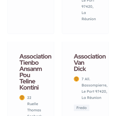
Le Port
97420,
La
Réunion
Association
Association
Tienbo
Van
Ansanm
Dick
Pou
7 All.
Teline
Bassompierre,
Kontini
Le Port 97420,
22
La Réunion
Ruelle
Fredo
Thomas