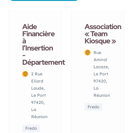
Aide
Association
Financière
« Team
à
Kiosque »
l’Insertion
Rue
-
Amiral
Département
Lacaze,
2 Rue
Le Port
Eliard
97420,
Laude,
La
Le Port
Réunion
97420,
Fredo
La
Réunion
Fredo