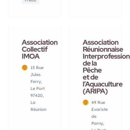
Fredo
Association
Association
Collectif
Réunionnaise
IMOA
Interprofession
de la
15 Rue
Pêche
Jules
et de
Ferry,
l’Aquaculture
Le Port
(ARIPA)
97420,
La
49 Rue
Réunion
Evariste
de
Parny,