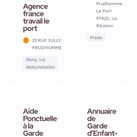
Prudhomme,
Agence
Le Port
france
97420, La
travail le
Réunion
port
Fredo
23 RUE SULLY
PRUD'HOMME
Dora, via
data.inclusion
Aide
Annuaire
Ponctuelle
de
à la
Garde
Garde
d’Enfant-