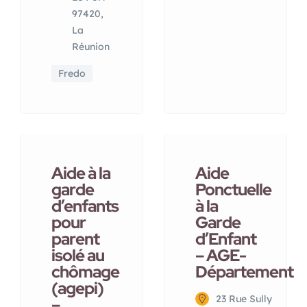
97420,
La
Réunion
Fredo
Aide à la
Aide
garde
Ponctuelle
d’enfants
à la
pour
Garde
parent
d’Enfant
isolé au
– AGE-
chômage
Département
(agepi)
23 Rue Sully
–