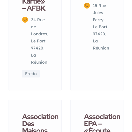
Kartié»
15 Rue
– AFBK
Jules
24 Rue
Ferry,
de
Le Port
Londres,
97420,
Le Port
La
97420,
Réunion
La
Réunion
Fredo
Association
Association
Des
EPA –
Maisons
«Écoute