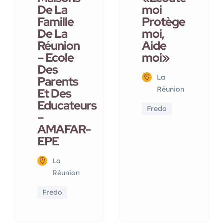
De La
moi
Famille
Protège
De La
moi,
Réunion
Aide
– Ecole
moi»
Des
La
Parents
Réunion
Et Des
Educateurs
Fredo
–
AMAFAR-
EPE
La
Réunion
Fredo