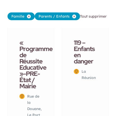
Famille
Parents / Enfants
Tout supprimer
«
119 –
Programme
Enfants
de
en
Réussite
danger
Educative
La
»-PRE-
Réunion
État /
Mairie
Rue de
la
Douane,
Le Port