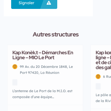
Signaler
Autres structures
Kap Konèk.t – Démarches En
Kap ko
Ligne – MIO Le Port
ligne –
et de c
des ga
99 Av. du 20 Décembre 1848, Le
Port 97420, La Réunion
6 Ru
L’antenne de Le Port de la M.I.O. est
Le pôle a
composée d’une équipe
de la Riv
pluridisciplinaire au service des jeunes
est comp
pour les accueillir, les informer, les