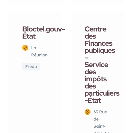
Bloctel.gouv-
Centre
État
des
Finances
La
publiques
Réunion
–
Service
Fredo
des
impôts
des
particuliers
-État
63 Rue
de
Saint-