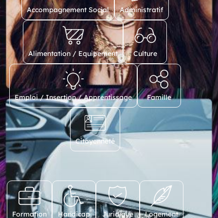
Accompagnement Social
Administratif
Alimentation / Equipement
Culture
Emploi / Insertion / Apprentissage
Famille
Citoyenneté
Formation
Handicap
Juridique
Logement