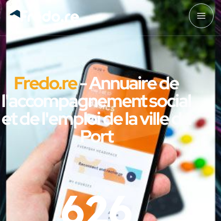
Fredo.re
- Annuaire de
l'accompagnement social
et de l'emploi de la ville du
Port
626